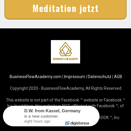
Meditation jetzt
BusinessFlowAcademy.com
|
Impressum
|
Datenschutz
|
AGB
Copyright 2020 - BusinessFlowAcademy, All Rights Reserved
This website is not part of the Facebook ™ website or Facebook ™
Inc. In addition, this website is NOT affiliated with Facebook ™, of
D.W.
from
Kassel
,
Germany
whatever nature.
is a new customer.
FACEBOOK ™ is a registered trademark of FACEBOOK ™, Inc.
eight hours ago